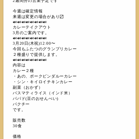
2週間分の営業予定です
今週は確定情報
来週は変更の場合があり〼
🍛🍛🍛🍛🍛🍛🍛🍛
カレーテイクアウト
3月のご案内です。
🍛🍛🍛🍛🍛🍛🍛🍛
3月20日(木祝)12:00〜
今回もふたつのグランプリカレー
２種盛りで提供します。
🍛🍛🍛🍛🍛🍛🍛🍛
内容は
カレー２種
・あの、ポークビンダルーカレー
・シン・キイロイチキンカレー
副菜（おかず）
バスマティライス（インド米）
パパド(豆のおせんべい)
パクチー
です。
販売数
30食
価格