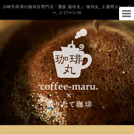
川崎市高津の珈琲豆専門店・通販 珈琲丸｜ 珈琲丸_２週間カレンダ
ー_3/17〜3/30