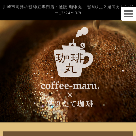
川崎市高津の珈琲豆専門店・通販 珈琲丸｜ 珈琲丸_２週間カレンダ
ー_2/24〜3/9