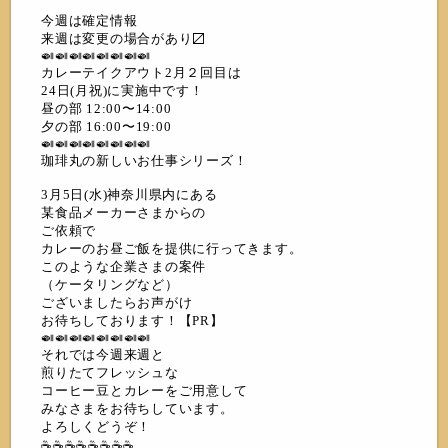
今週は確定情報
来週は変更の場合があり〼
🍛🍛🍛🍛🍛🍛🍛🍛
カレーテイクアウト2月２回目は
24日(月祝)に実施中です！
昼の部 12:00〜14:00
夕の部 16:00〜19:00
🍛🍛🍛🍛🍛🍛🍛🍛
珈琲丸の新しいお仕事シリーズ！
3月5日(水)神奈川県内にある
某食品メーカーさまからの
ご依頼で
カレーのお昼ご飯を提供に行ってきます。
このような企業さまの案件
（ケータリングなど）
ございましたらお声がけ
お待ちしております！【PR】
🍛🍛🍛🍛🍛🍛🍛🍛
それでは今週来週と
煎りたてフレッシュな
コーヒー豆とカレーをご用意して
みなさまをお待ちしています。
よろしくどうぞ！
☕️☕️☕️☕️☕️☕️☕️☕️