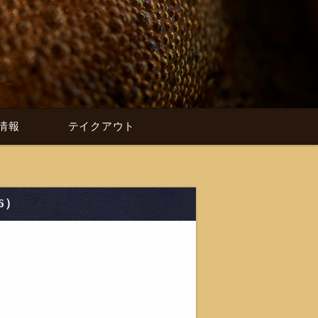
情報
テイクアウト
6）
！