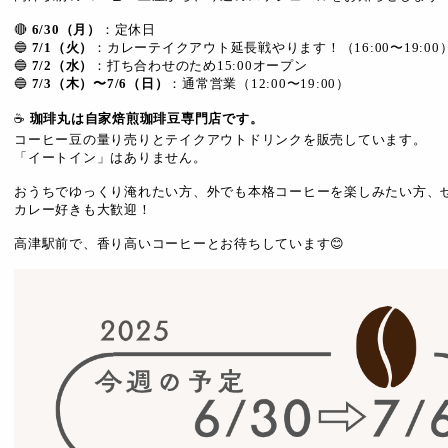
🔴
6/30（月）
：定休日
🔵
7/1（火）
：カレーテイクアウト延長戦やります！（16:00〜19:
🔵
7/2（水）
：打ち合わせのため15:00オープン
🔵
7/3（木）〜7/6（日）
：通常営業（12:00〜19:00）
☕
珈琲丸は自家焙煎珈琲豆専門店です。
コーヒー豆の量り売りとテイクアウトドリンクを販売しています。
「イートイン」はありません。
おうちでゆっくり淹れたい方、外でも本格コーヒーを楽しみたい方、
カレー好きも大歓迎！
高津駅前で、香り高いコーヒーとお待ちしています😊